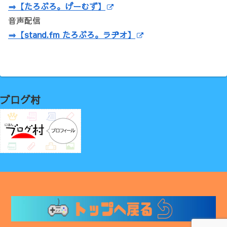
⇒【たろぶろ。げーむず】
音声配信
⇒【stand.fm たろぶろ。ラヂオ】
ブログ村