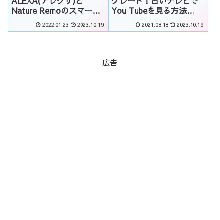
ALEXA(アレクサ)と
グレード！古いテレビで
Nature Remoのスマート
You Tubeを見る方法
ホームが快適すぎた！
【Fire TV stick】
2022.01.23
2023.10.19
2021.08.18
2023.10.19
広告