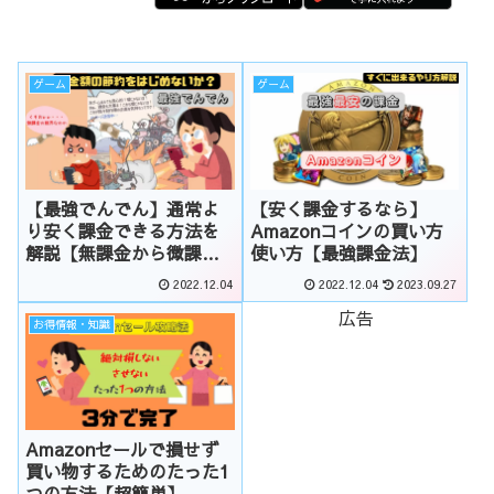
ゲーム
ゲーム
【最強でんでん】通常よ
【安く課金するなら】
り安く課金できる方法を
Amazonコインの買い方
解説【無課金から微課金
使い方【最強課金法】
へ】
2022.12.04
2022.12.04
2023.09.27
広告
お得情報・知識
Amazonセールで損せず
買い物するためのたった1
つの方法【超簡単】