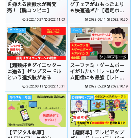
を抑える炭酸水が新発
グチェアがおもったより
売！【脱コンビニ】
も快適過ぎた【選定ポイ
ント解説】
2022.10.27
2022.11.03
2022.06.11
2022.10.30
ダイエット
ゲーム
【麺類好きダイエッター
スーファミ・ゲームボー
に送る】ゼンブヌードル
イがしたい！レトロゲー
という選択肢がある
ム配信にも最強【レトロ
フリーク】
2022.06.11
2022.10.31
2022.05.29
2023.10.19
お得情報・知識
お得情報・知識
【デジタル執事】
【超簡単】テレビアップ